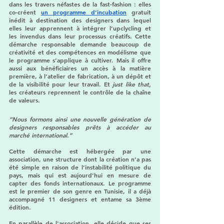
dans les travers néfastes de la fast-fashion : elles 
co-créent 
un programme d’incubation
 gratuit 
inédit à destination des designers dans lequel 
elles leur apprennent à intégrer l’upclycling et 
les invendus dans leur processus créatifs. Cette 
démarche responsable demande beaucoup de 
créativité et des compétences en modélisme que 
le programme s’applique à cultiver. Mais il offre 
aussi aux bénéficiaires un accès à la matière 
première, à l’atelier de fabrication, à un dépôt et 
de la visibilité pour leur travail. Et 
just like that,
les créateurs reprennent le contrôle de la chaîne 
de valeurs. 
“Nous formons ainsi une nouvelle génération de 
designers responsables prêts à accéder au 
marché international.” 
Cette démarche est hébergée par une 
association, une structure dont la création n’a pas 
été simple en raison de l’instabilité politique du 
pays, mais qui est aujourd’hui en mesure de 
capter des fonds internationaux. Le programme 
est le premier de son genre en Tunisie, il a déjà 
accompagné 11 designers et entame sa 3ème 
édition.  
En parallèle de l'association, elle décide que ses 