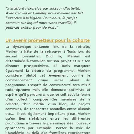
“J’ai adoré l’exercice par secteur d’activité. 
Avec Camilla et Camélia, nous n’avons pas fait 
l’exercice à la légère. Pour nous, le projet 
commun sur lequel nous avons travaillé, il 
pourrait exister pour de vrai !”
Un avenir prometteur pour la cohorte
La dynamique entamée lors de la retraite, 
Meriem a hâte de la retrouver à Tunis lors du 
second présentiel. D’ici là, Meriem est 
déterminée à travailler sur son projet et sur son 
discours prospectiviste. Si Tunis marquera 
également la clôture du programme, Meriem 
considère plutôt cet événement comme le 
commencement d’une autre phase du 
programme. L'esprit de communauté sera mis à 
rude épreuve mais elle demeure optimiste et 
espère qu’il perdurera, que ce soit sous la forme 
d’un collectif composé des membres de la 
cohorte, d’un média, d’un blog, de projets 
communs, de rencontres annuelles entre alumnis 
etc… Il est également important pour Meriem 
qu’un lien s’établisse entre les différentes 
promotions à travers le parrainage des nouveaux 
apprenants par exemple. Porter la voix de 
l’Académie au-delà des frontières représentera 