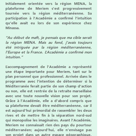
Initialement orientée vers la région MENA, la 
plateforme de Meriem s’est progressivement 
tournée vers la région méditerranéenne. Sa 
participation à l’Académie a confirmé l’intuition 
qu’elle avait eu lors de son expérience chez 
Minassa. 
“Au début de maft, je pensais que ma cible serait 
la région MENA. Mais au fond, j’avais toujours 
été intriguée par la région méditerranéenne, 
l’Europe et la France. L’Académie a confirmé mon 
intuition.”
L’accompagnement de l’Académie a représenté 
une étape importante pour Meriem, tant sur le 
plan personnel que professionnel. Arrivée dans le 
programme avec l’intention de déterminer si la 
Méditerranée ferait partie de son champ d’action 
ou non, elle est rentrée de la retraite marseillaise 
avec une toute nouvelle vision pour son projet. 
Grâce à l’Académie, elle a d’abord compris que 
sa plateforme devait être méditerranéenne, car il 
est aujourd'hui primordial de rassembler les deux 
rives et de mettre fin à la séparation nord-sud 
qui monopolise les imaginaires. Avant l’Académie, 
Meriem ne connaissait rien des pays du pourtour 
méditerranéen; aujourd'hui, elle n’envisage pas 
son projet dans un autre espace géographique. 