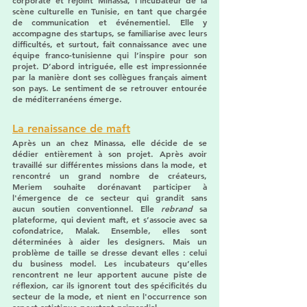
scène culturelle en Tunisie, en tant que chargée 
de communication et événementiel. Elle y 
accompagne des startups, se familiarise avec leurs 
difficultés, et surtout, fait connaissance avec une 
équipe franco-tunisienne qui l’inspire pour son 
projet. D’abord intriguée, elle est impressionnée 
par la manière dont ses collègues français aiment 
son pays. Le sentiment de se retrouver entourée 
de méditerranéens émerge.
La renaissance de maft
Après un an chez Minassa, elle décide de se 
dédier entièrement à son projet. Après avoir 
travaillé sur différentes missions dans la mode, et 
rencontré un grand nombre de créateurs, 
Meriem souhaite dorénavant participer à 
l'émergence de ce secteur qui grandit sans 
aucun soutien conventionnel. Elle 
rebrand
 sa 
plateforme, qui devient maft, et s’associe avec sa 
cofondatrice, Malak. Ensemble, elles sont 
déterminées à aider les designers. Mais un 
problème de taille se dresse devant elles : celui 
du business model. Les incubateurs qu’elles 
rencontrent ne leur apportent aucune piste de 
réflexion, car ils ignorent tout des spécificités du 
secteur de la mode, et nient en l'occurrence son 
aspect artistique pourtant primordial. 