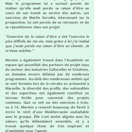
Mais le programme lui a surtout permis de 
réaliser qu’elle avait perdu sa 
raison d’être
 au 
cours de son travail au service des autres. Les 
exercices de Martin Serralta, intervenant sur la 
prospective, lui ont permis de se retrouver et de 
se repositionner dans son projet. 
“L’exercice de la raison d’être a été l’exercice le 
plus difficile de ma vie, mais grâce à lui j’ai réalisé 
que j’avais perdu ma raison d’être en chemin. Je 
m’étais oubliée.”
Meriem a également trouvé dans l’Académie un 
espace qui accueillait des porteurs de projet issus 
du secteur des Industries Culturelles et Créatives, 
un domaine encore délaissé par de nombreux 
programmes. Au-delà des nombreuses amitiés qui 
se sont formées lors de la retraite en présentiel à 
Marseille, la diversité des profils, des nationalités 
et des expertises ont également constitué un 
terreau fertile pour concevoir des projets 
communs. Que ce soit sur des exercices à trois, 
ou à 14, Meriem a ressenti beaucoup de fierté à 
écrire le récit d’une Méditerranée souhaitable 
avec le groupe. Elle s’est sentie alignée avec les 
valeurs qu’ils défendaient ensemble, et y a 
trouvé quelque chose de très inspirant et 
d’optimiste pour l’avenir. 