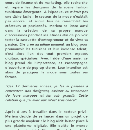
cours de finance et de marketing, elle recherche 
et repère les designers de la scène fashion 
tunisienne émergente. À l'époque, ce n’était pas 
une tâche facile : le secteur de la mode n’existait 
pas encore, et aucun lieu ne rassemblait les 
créateurs et passionnés. Meriem se lance aussi 
dans la création de sa propre marque 
d’accessoires pendant ses études afin de pouvoir 
tester la casquette d’entrepreneur et de vivre sa 
passion. Elle crée au même moment un blog pour 
promouvoir les tunisiens et leur immense talent, 
c'est alors l’un des tout premiers espaces 
digitaux spécialisés. Avec l’aide d’une amie, ce 
blog prend de l’importance, et s'accompagne 
d’ouverture de pop-up stores. Leur intention est 
alors de pratiquer la mode sous toutes ses 
formes.
“Ces 12 dernières années, je les ai passées à 
rencontrer des designers, assister au lancement 
de leurs marques et les voir grandir. Cette 
relation que j’ai avec eux m’est très chère”.
Après 6 ans à travailler dans le secteur privé, 
Meriem décide de se lancer dans un projet de 
plus grande ampleur : le blog allait laisser place à 
une plateforme digitale. Elle quitte le monde 
corporate et rejoint Minassa, l’incubateur de la 