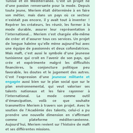
Tunisie et en Méditerranée. C’est un projet né 
d’une passion renversante pour la mode. Depuis 
toute jeune, Meriem était déterminée à en faire 
son métier, mais dans un pays où ce secteur 
n'existait pas encore, il y avait tout à inventer  ! 
Repérer les créateurs, les réunir, les former à la 
mode durable, assurer leur représentation à 
l'international… Meriem s’est chargée elle-même 
de créer et d’assurer tous ces services. Un projet 
de longue haleine qu’elle mène aujourd’hui avec 
une équipe de passionnés et deux cofondatrices. 
Mais maft, c’est aussi le symbole d’une jeunesse 
tunisienne qui croit en l’avenir de son pays, qui 
crée et expérimente malgré les difficultés 
financières, la conjoncture politique peu 
favorable, les doutes et le jugement des autres. 
C’est l’expression d’une 
jeunesse militante et 
engagée 
aussi bien sur le plan social que sur le 
plan environnemental, qui veut valoriser ses 
talents nationaux et les faire rayonner à 
l’international. La mode comme outil 
d’émancipation, voilà ce que souhaite 
transmettre Meriem à travers son projet. Avec le 
soutien de l’Académie des talents, celui-ci a pu 
prendre une nouvelle dimension en s’affirmant 
comme plateforme méditerranéenne. 
Aujourd’hui, Meriem revient sur l’histoire de maft 
et ses différentes missions. 